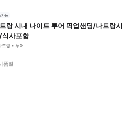
소가능
트랑 시내 나이트 투어 픽업샌딩/나트랑시
/식사포함
나트랑
투어
시품절