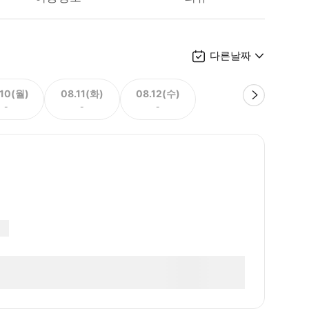
다른날짜
.10(월)
08.11(화)
08.12(수)
-
-
-