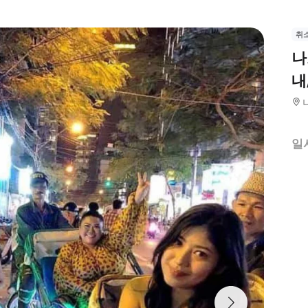
취
나
내
일