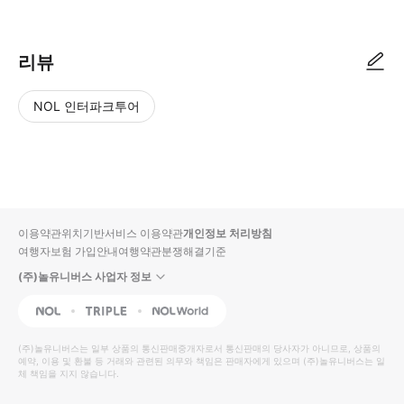
리뷰
NOL 인터파크투어
NOL
별
사
에서
점
진/
작성
높
동
된
은
영
리뷰
순
상
이용약관
위치기반서비스 이용약관
개인정보 처리방침
입니
여행자보험 가입안내
여행약관
분쟁해결기준
다.
(주)놀유니버스 사업자 정보
별
사
NOL
Triple
Interpark Global
점
진/
높
동
(주)놀유니버스
는 일부 상품의 통신판매중개자로서 통신판매의 당사자가 아니므로, 상품의
예약, 이용 및 환불 등 거래와 관련된 의무와 책임은 판매자에게 있으며
은
영
(주)놀유니버스
는 일
체 책임을 지지 않습니다.
순
상