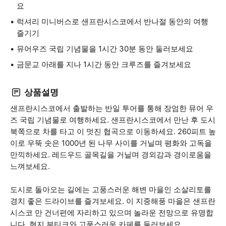
요
럭셔리 미니버스로 샌프란시스코에서 반나절 동안의 여행
즐기기
뮤어우즈 국립 기념물을 1시간 30분 동안 둘러보세요
금문교 아래를 지나 1시간 동안 크루즈를 즐겨보세요
상품설명
샌프란시스코에서 출발하는 반일 투어를 통해 장엄한 뮤어 우
즈 국립 기념물로 여행하세요. 샌프란시스코에서 만난 후 도시
북쪽으로 차를 타고 이 멋진 협곡으로 이동하세요. 260피트 높
이로 우뚝 솟은 1000년 된 나무 사이를 거닐며 평화와 고독을
만끽하세요. 레드우드 골목길을 거닐며 경외감과 경이로움을
느껴보세요.
도시로 돌아오는 길에는 고풍스러운 해변 마을인 소살리토를
경치 좋은 드라이브를 즐겨보세요. 이 지중해풍 마을은 샌프란
시스코 만 건너편에 자리하고 있으며 놀라운 전망으로 유명합
니다. 현지 부티크와 고풍스러운 카페를 둘러보세요.