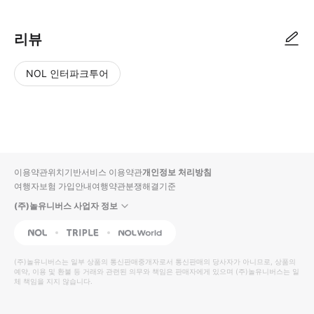
리뷰
NOL 인터파크투어
NOL
별
사
에서
점
진/
작성
높
동
된
은
영
리뷰
순
상
이용약관
위치기반서비스 이용약관
개인정보 처리방침
입니
여행자보험 가입안내
여행약관
분쟁해결기준
다.
(주)놀유니버스 사업자 정보
별
사
NOL
Triple
Interpark Global
점
진/
높
동
(주)놀유니버스
는 일부 상품의 통신판매중개자로서 통신판매의 당사자가 아니므로, 상품의
예약, 이용 및 환불 등 거래와 관련된 의무와 책임은 판매자에게 있으며
은
영
(주)놀유니버스
는 일
체 책임을 지지 않습니다.
순
상