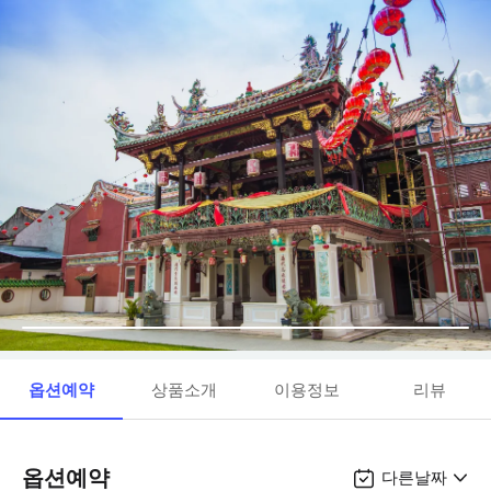
옵션예약
상품소개
이용정보
리뷰
옵션예약
다른날짜