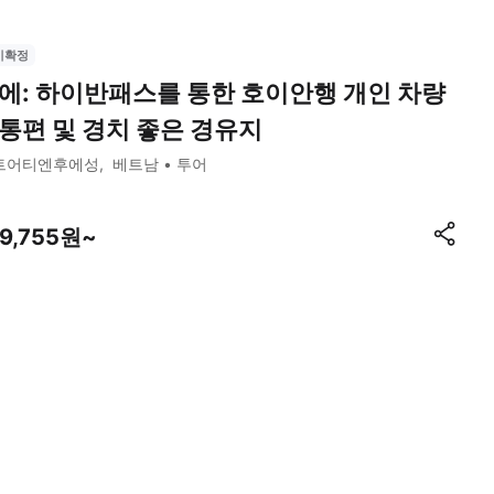
시확정
에: 하이반패스를 통한 호이안행 개인 차량
통편 및 경치 좋은 경유지
트어티엔후에성
베트남
투어
29,755원~