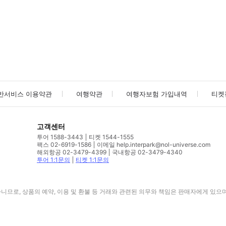
사진/동영상
사진/동영상
반서비스 이용약관
여행약관
여행자보험 가입내역
티켓
고객센터
투어 1588-3443
티켓 1544-1555
팩스 02-6919-1586
이메일 help.interpark@nol-universe.com
해외항공 02-3479-4399
국내항공 02-3479-4340
투어 1:1문의
티켓 1:1문의
므로, 상품의 예약, 이용 및 환불 등 거래와 관련된 의무와 책임은 판매자에게 있으