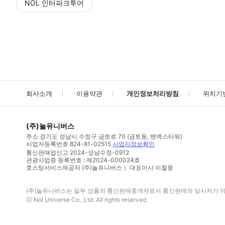
NOL 인터파크투어
NOL
에서 작성된 리뷰 입니다.
별점 높은순
별점 높은순
회사소개
이용약관
개인정보처리방침
위치기
(주)놀유니버스
주소
경기도 성남시 수정구 금토로 70 (금토동, 텐엑스타워)
사업자등록번호
824-81-02515
사업자정보확인
통신판매업신고
2024-성남수정-0912
관광사업증 등록번호 : 제2024-000024호
호스팅서비스제공자 (주)놀유니버스｜ 대표이사 이철웅
(주)놀유니버스
는 일부 상품의 통신판매중개자로서 통신판매의 당사자가 아니
ⓒ
Nol Universe Co
., Ltd. All rights reserved.