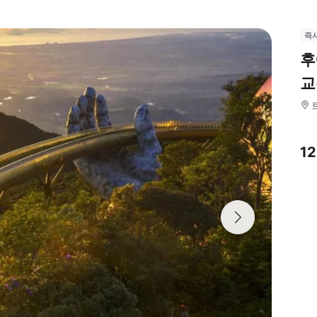
즉
후
교
1