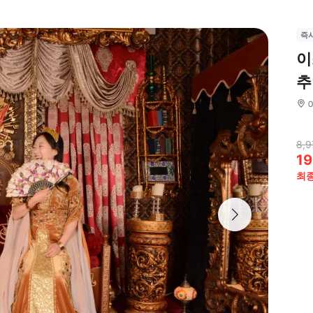
즉
이
추
8,9
19
최