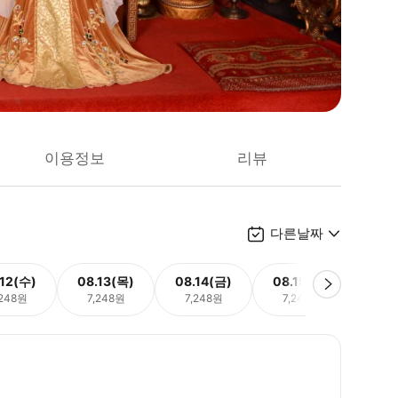
이용정보
리뷰
다른날짜
.12(수)
08.13(목)
08.14(금)
08.15(토)
08.
,248원
7,248원
7,248원
7,248원
7,