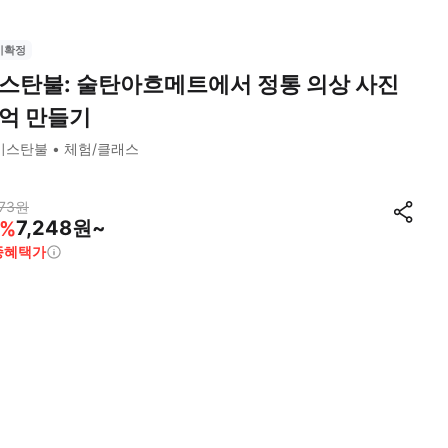
시확정
스탄불: 술탄아흐메트에서 정통 의상 사진
억 만들기
이스탄불
체험/클래스
73
원
7,248원~
%
종혜택가