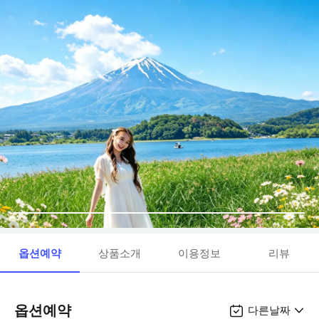
옵션예약
상품소개
이용정보
리뷰
옵션예약
다른날짜