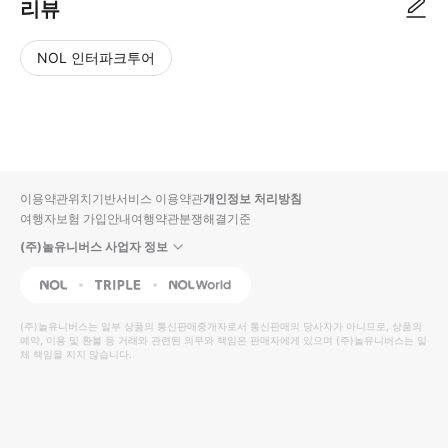
리뷰
NOL 인터파크투어
NOL
별
사
에서
점
진/
작성
높
동
된
은
영
리뷰
순
상
이용약관
위치기반서비스 이용약관
개인정보 처리방침
입니
여행자보험 가입안내
여행약관
분쟁해결기준
다.
(주)놀유니버스 사업자 정보
별
사
NOL
Triple
Interpark Global
점
진/
높
동
(주)놀유니버스
는 일부 상품의 통신판매중개자로서 통신판매의 당사자가 아니므로, 상품의
예약, 이용 및 환불 등 거래와 관련된 의무와 책임은 판매자에게 있으며
은
영
(주)놀유니버스
는 일
체 책임을 지지 않습니다.
순
상