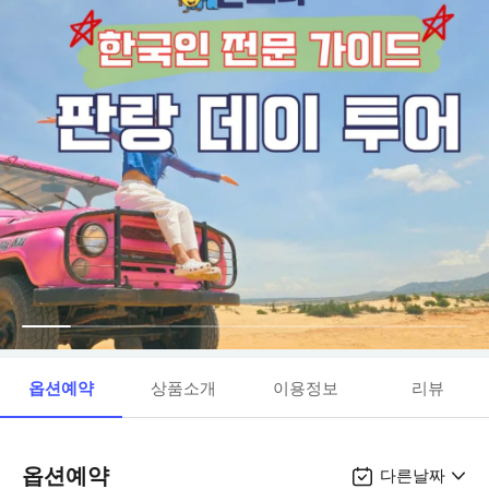
옵션예약
상품소개
이용정보
리뷰
옵션예약
다른날짜