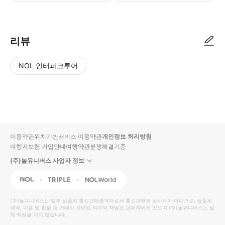
리뷰
NOL 인터파크투어
NOL
별
사
에서
점
진/
작성
높
동
된
은
영
리뷰
순
상
이용약관
위치기반서비스 이용약관
개인정보 처리방침
입니
여행자보험 가입안내
여행약관
분쟁해결기준
다.
(주)놀유니버스 사업자 정보
별
사
NOL
Triple
Interpark Global
점
진/
높
동
(주)놀유니버스
는 일부 상품의 통신판매중개자로서 통신판매의 당사자가 아니므로, 상품의
예약, 이용 및 환불 등 거래와 관련된 의무와 책임은 판매자에게 있으며
은
영
(주)놀유니버스
는 일
체 책임을 지지 않습니다.
순
상