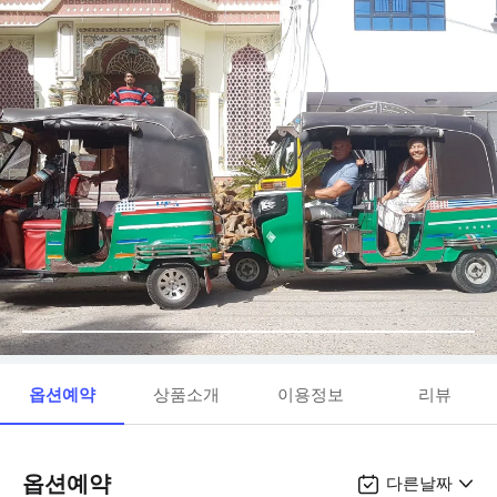
옵션예약
상품소개
이용정보
리뷰
옵션예약
다른날짜