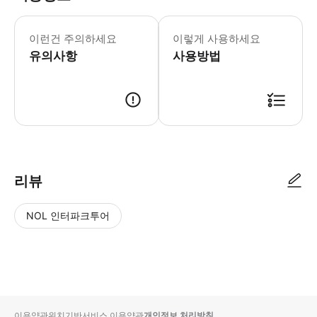
예약 시 확인을 받으실 수 있습니다. 
이런건 주의하세요
이렇게 사용하세요
유의사항
사용방법
● 예약접수 후 확정이 되면 이용가능합니다. ● 바우처에 안내된 사용 방법
리뷰
NOL 인터파크투어
NOL
별
사
에서
점
진/
작성
높
동
된
은
영
리뷰
순
상
이용약관
위치기반서비스 이용약관
개인정보 처리방침