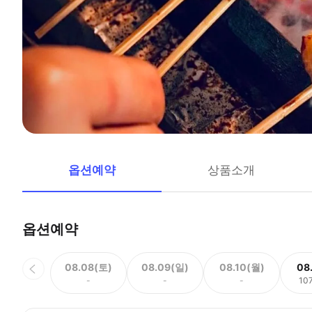
옵션예약
상품소개
옵션예약
08.08(토)
08.09(일)
08.10(월)
08
-
-
-
10