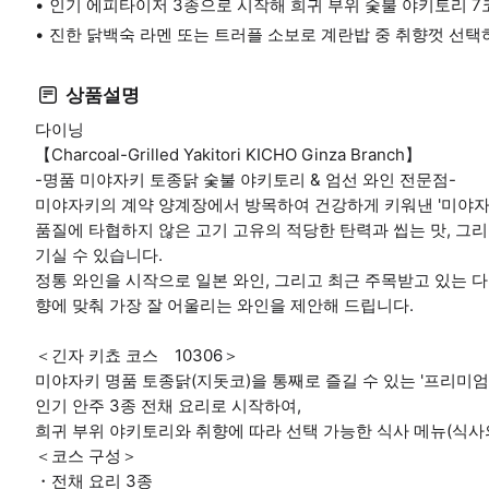
인기 에피타이저 3종으로 시작해 희귀 부위 숯불 야키토리 
진한 닭백숙 라멘 또는 트러플 소보로 계란밥 중 취향껏 선택
상품설명
다이닝
【Charcoal-Grilled Yakitori KICHO Ginza Branch】
-명품 미야자키 토종닭 숯불 야키토리 & 엄선 와인 전문점-
미야자키의 계약 양계장에서 방목하여 건강하게 키워낸 '미야자키
품질에 타협하지 않은 고기 고유의 적당한 탄력과 씹는 맛, 그
기실 수 있습니다.
정통 와인을 시작으로 일본 와인, 그리고 최근 주목받고 있는 
향에 맞춰 가장 잘 어울리는 와인을 제안해 드립니다.
＜긴자 키쵸 코스 10306＞
미야자키 명품 토종닭(지돗코)을 통째로 즐길 수 있는 '프리미엄
인기 안주 3종 전채 요리로 시작하여,
희귀 부위 야키토리와 취향에 따라 선택 가능한 식사 메뉴(식사
＜코스 구성＞
・전채 요리 3종