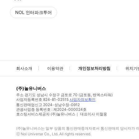
NOL 인터파크투어
NOL
에서 작성된 리뷰 입니다.
별점 높은순
별점 높은순
회사소개
이용약관
개인정보처리방침
위치기
(주)놀유니버스
주소
경기도 성남시 수정구 금토로 70 (금토동, 텐엑스타워)
사업자등록번호
824-81-02515
사업자정보확인
통신판매업신고
2024-성남수정-0912
관광사업증 등록번호 : 제2024-000024호
호스팅서비스제공자 (주)놀유니버스｜ 대표이사 이철웅
(주)놀유니버스
는 일부 상품의 통신판매중개자로서 통신판매의 당사자가 아니
ⓒ
Nol Universe Co
., Ltd. All rights reserved.