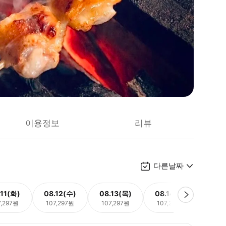
이용정보
리뷰
다른날짜
.11(화)
08.12(수)
08.13(목)
08.14(금)
08.
7,297원
107,297원
107,297원
107,297원
107