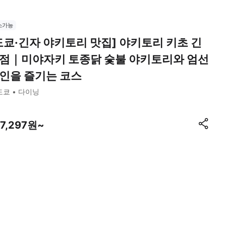
소가능
도쿄·긴자 야키토리 맛집] 야키토리 키초 긴
점｜미야자키 토종닭 숯불 야키토리와 엄선
인을 즐기는 코스
도쿄
다이닝
07,297원~