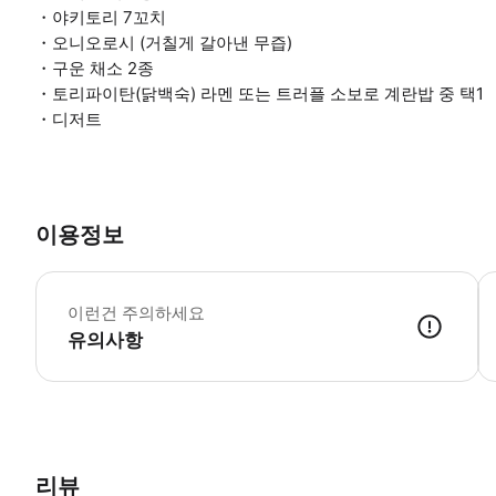
・야키토리 7꼬치
・오니오로시 (거칠게 갈아낸 무즙)
・구운 채소 2종
・토리파이탄(닭백숙) 라멘 또는 트러플 소보로 계란밥 중 택1
・디저트
이용정보
·
이런건 주의하세요
유의사항
가게 점원이 예약 정보(예약 번호, 이름, 전화번호)를 확인 후 입장 
리뷰