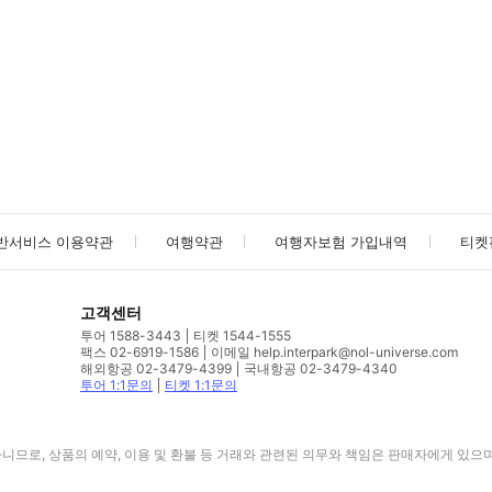
사진/동영상
사진/동영상
반서비스 이용약관
여행약관
여행자보험 가입내역
티켓
고객센터
투어 1588-3443
티켓 1544-1555
팩스 02-6919-1586
이메일 help.interpark@nol-universe.com
해외항공 02-3479-4399
국내항공 02-3479-4340
투어 1:1문의
티켓 1:1문의
므로, 상품의 예약, 이용 및 환불 등 거래와 관련된 의무와 책임은 판매자에게 있으