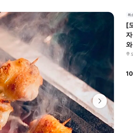
취
[
자
와
1