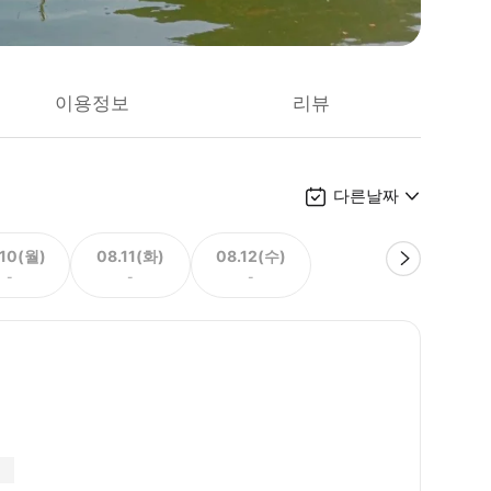
이용정보
리뷰
다른날짜
.10(월)
08.11(화)
08.12(수)
-
-
-