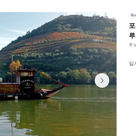
즉
포
루
V
일