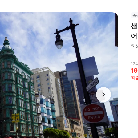
즉
샌
어
124
19
최