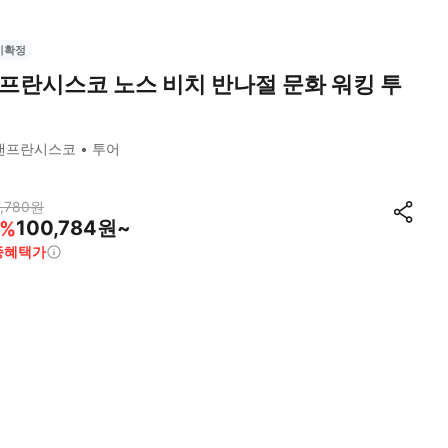
시확정
프란시스코 노스 비치 반나절 문화 워킹 투
샌프란시스코
투어
,780
원
100,784원~
%
종혜택가