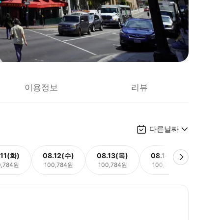
이용정보
리뷰
다른날짜
.11(화)
08.12(수)
08.13(목)
08.14(금)
08.
0,784원
100,784원
100,784원
100,784원
100