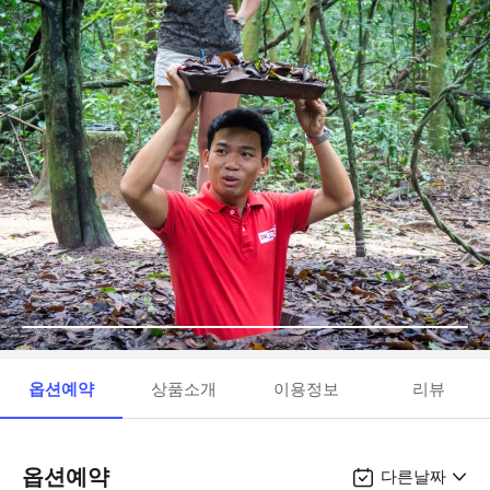
옵션예약
상품소개
이용정보
리뷰
옵션예약
다른날짜