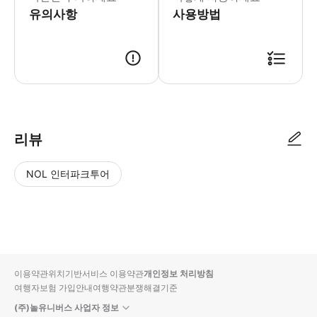
유의사항
사용방법
리뷰
NOL 인터파크투어
NOL
별
사
에서
점
진/
작성
높
동
된
은
영
리뷰
순
상
이용약관
위치기반서비스 이용약관
개인정보 처리방침
입니
여행자보험 가입안내
여행약관
분쟁해결기준
다.
(주)놀유니버스 사업자 정보