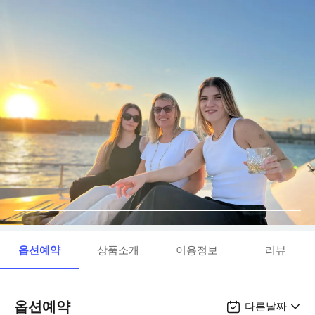
옵션예약
상품소개
이용정보
리뷰
옵션예약
다른날짜