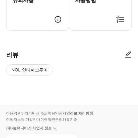
유의사항
사용방법
리뷰
NOL 인터파크투어
NOL
별
사
에서
점
진/
작성
높
동
된
은
영
리뷰
순
상
이용약관
위치기반서비스 이용약관
개인정보 처리방침
입니
여행자보험 가입안내
여행약관
분쟁해결기준
다.
(주)놀유니버스 사업자 정보