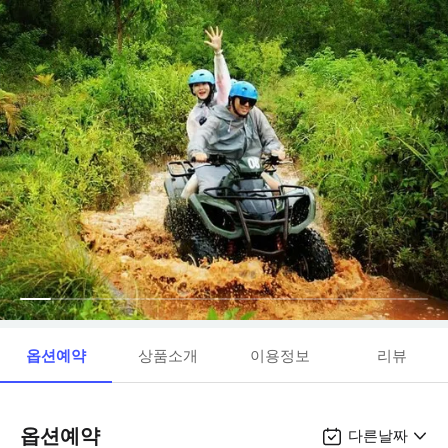
옵션예약
상품소개
이용정보
리뷰
옵션예약
다른날짜