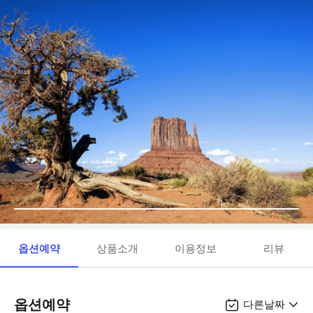
옵션예약
상품소개
이용정보
리뷰
옵션예약
다른날짜