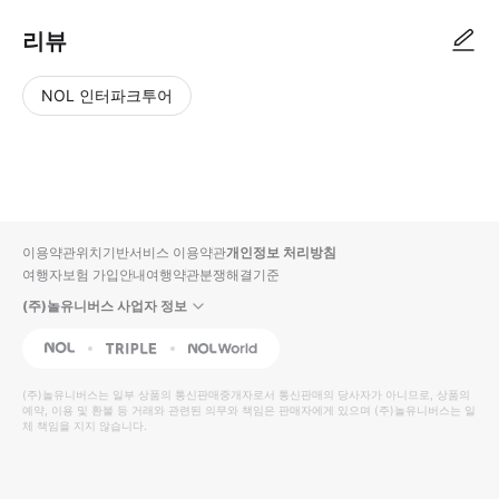
리뷰
NOL 인터파크투어
NOL
별
사
에서
점
진/
작성
높
동
된
은
영
리뷰
순
상
이용약관
위치기반서비스 이용약관
개인정보 처리방침
입니
여행자보험 가입안내
여행약관
분쟁해결기준
다.
(주)놀유니버스 사업자 정보
별
사
NOL
Triple
Interpark Global
점
진/
높
동
(주)놀유니버스
는 일부 상품의 통신판매중개자로서 통신판매의 당사자가 아니므로, 상품의
예약, 이용 및 환불 등 거래와 관련된 의무와 책임은 판매자에게 있으며
은
영
(주)놀유니버스
는 일
체 책임을 지지 않습니다.
순
상