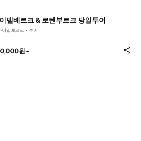
이델베르크 & 로텐부르크 당일투어
하이델베르크
투어
00,000원~