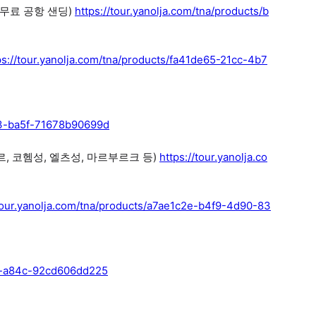
무료 공항 샌딩)
https://tour.yanolja.com/tna/products/b
ps://tour.yanolja.com/tna/products/fa41de65-21cc-4b7
e03-ba5f-71678b90699d
, 코헴성, 엘츠성, 마르부르크 등)
https://tour.yanolja.co
/tour.yanolja.com/tna/products/a7ae1c2e-b4f9-4d90-83
9f-a84c-92cd606dd225