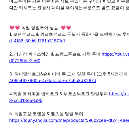
마크투어는 기본 어린이용 시트 부스터는 구비되여 있으며 무
다만 카시트는 요청시 대여를 해야하는부분으로 별도 요금이 
💗💗 독일 당일투어 상품: 💗💗
1. 로텐부르크 & 뷔르츠부르크 두도시 동화마을 로맨틱가도 투
d-4f86-80d6-f761b31871a1
2. 라인강 뤼데스하임 & 프랑크푸르트 기차 투어
https://tour
d07260de2e60
3. 하이델베르크&슈파이어 두 도시 알찬 투어 (오후 5시전까지
406c467-960b-4c6c-acde-c7c6b8d3267d
4.독일 동화마을 밤베르크 & 뷔르츠부르크 당일투어
https://t
8-cccf13ee8a95
5. 독일고성 코헴성 & 엘츠성 당일 투어
https://tour.yanolja.com/tna/products/596b2ce8-df24-48