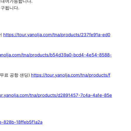
료대여가능합니다.
청구됩니다.
어
https://tour.yanolja.com/tna/products/237fe91a-ed0
.yanolja.com/tna/products/b54d39a0-bcd4-4e54-8588-
 무료 공항 샌딩)
https://tour.yanolja.com/tna/products/f
our.yanolja.com/tna/products/d2891457-7c4a-4a1e-85e
ee-828b-18ffeb5f1a2a