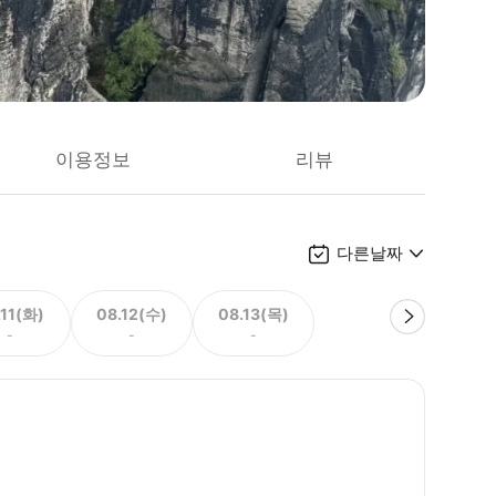
이용정보
리뷰
다른날짜
.11(화)
08.12(수)
08.13(목)
-
-
-