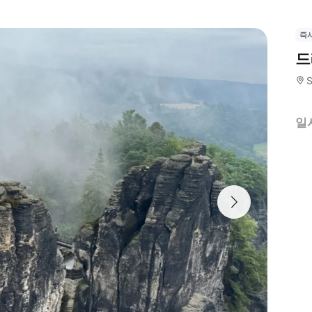
즉
드
일