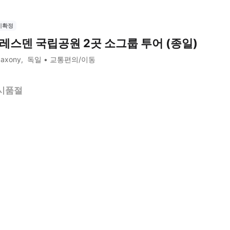
시확정
레스덴 국립공원 2곳 소그룹 투어 (종일)
Saxony
독일
교통편의/이동
시품절