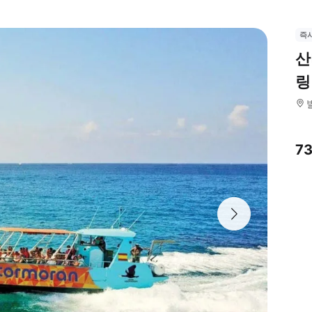
즉
산
링
7