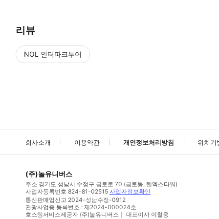
리뷰
NOL 인터파크투어
NOL
에서 작성된 리뷰 입니다.
별점 높은순
별점 높은순
회사소개
이용약관
개인정보처리방침
위치기
(주)놀유니버스
주소
경기도 성남시 수정구 금토로 70 (금토동, 텐엑스타워)
사업자등록번호
824-81-02515
사업자정보확인
통신판매업신고
2024-성남수정-0912
관광사업증 등록번호 : 제2024-000024호
호스팅서비스제공자 (주)놀유니버스｜ 대표이사 이철웅