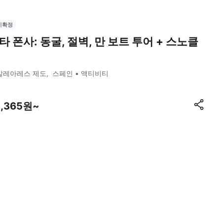
시확정
타 폰사: 동굴, 절벽, 만 보트 투어 + 스노클
발레아레스 제도
스페인
액티비티
3,365원~