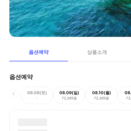
옵션예약
상품소개
옵션예약
08.08(토)
08.09(일)
08.10(월)
08
-
73,365원
73,365원
73