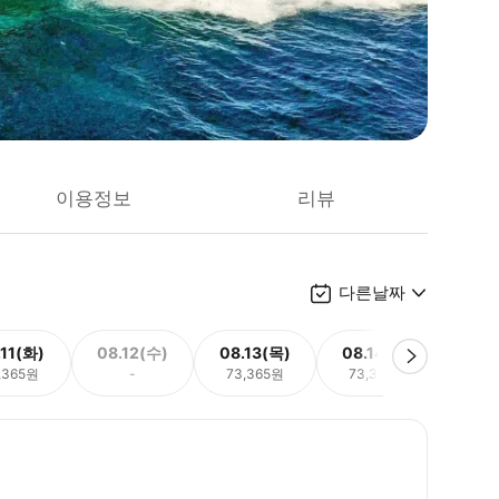
이용정보
리뷰
다른날짜
.11(화)
08.12(수)
08.13(목)
08.14(금)
08.
,365원
-
73,365원
73,365원