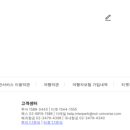
사진/동영상
사진/동영상
반서비스 이용약관
여행약관
여행자보험 가입내역
티켓
고객센터
투어 1588-3443
티켓 1544-1555
팩스 02-6919-1586
이메일 help.interpark@nol-universe.com
해외항공 02-3479-4399
국내항공 02-3479-4340
투어 1:1문의
티켓 1:1문의