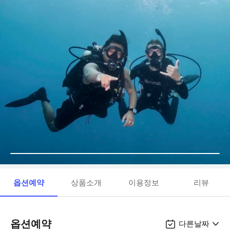
옵션예약
상품소개
이용정보
리뷰
옵션예약
다른날짜