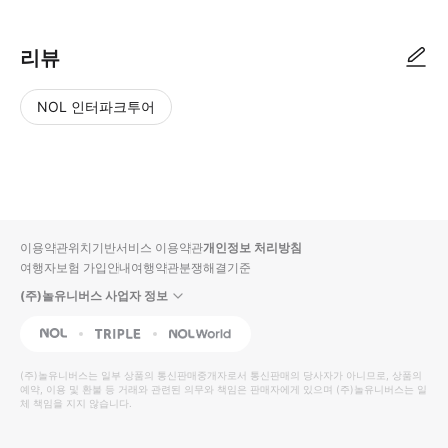
리뷰
NOL 인터파크투어
NOL
별
사
에서
점
진/
작성
높
동
된
은
영
리뷰
순
상
이용약관
위치기반서비스 이용약관
개인정보 처리방침
입니
여행자보험 가입안내
여행약관
분쟁해결기준
다.
(주)놀유니버스 사업자 정보
별
사
NOL
Triple
Interpark Global
점
진/
높
동
(주)놀유니버스
는 일부 상품의 통신판매중개자로서 통신판매의 당사자가 아니므로, 상품의
예약, 이용 및 환불 등 거래와 관련된 의무와 책임은 판매자에게 있으며
은
영
(주)놀유니버스
는 일
체 책임을 지지 않습니다.
순
상