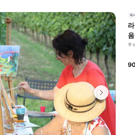
즉
라
음
V
9