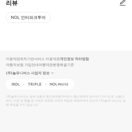
리뷰
NOL 인터파크투어
NOL
별
사
에서
점
진/
작성
높
동
된
은
영
리뷰
순
상
이용약관
위치기반서비스 이용약관
개인정보 처리방침
입니
여행자보험 가입안내
여행약관
분쟁해결기준
다.
(주)놀유니버스 사업자 정보
별
사
NOL
Triple
Interpark Global
점
진/
높
동
(주)놀유니버스
는 일부 상품의 통신판매중개자로서 통신판매의 당사자가 아니므로, 상품의
예약, 이용 및 환불 등 거래와 관련된 의무와 책임은 판매자에게 있으며
은
영
(주)놀유니버스
는 일
체 책임을 지지 않습니다.
순
상