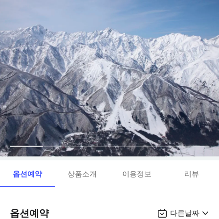
옵션예약
상품소개
이용정보
리뷰
옵션예약
다른날짜