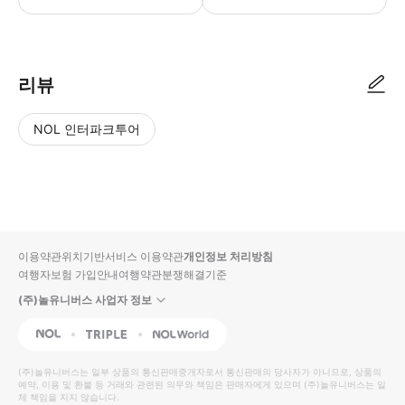
리뷰
NOL 인터파크투어
NOL
별
사
에서
점
진/
작성
높
동
된
은
영
리뷰
순
상
이용약관
위치기반서비스 이용약관
개인정보 처리방침
입니
여행자보험 가입안내
여행약관
분쟁해결기준
다.
(주)놀유니버스 사업자 정보
별
사
NOL
Triple
Interpark Global
점
진/
높
동
(주)놀유니버스
는 일부 상품의 통신판매중개자로서 통신판매의 당사자가 아니므로, 상품의
예약, 이용 및 환불 등 거래와 관련된 의무와 책임은 판매자에게 있으며
은
영
(주)놀유니버스
는 일
체 책임을 지지 않습니다.