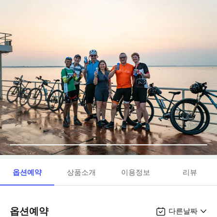
옵션예약
상품소개
이용정보
리뷰
옵션예약
다른날짜