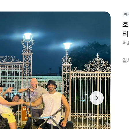
즉
호
티
일