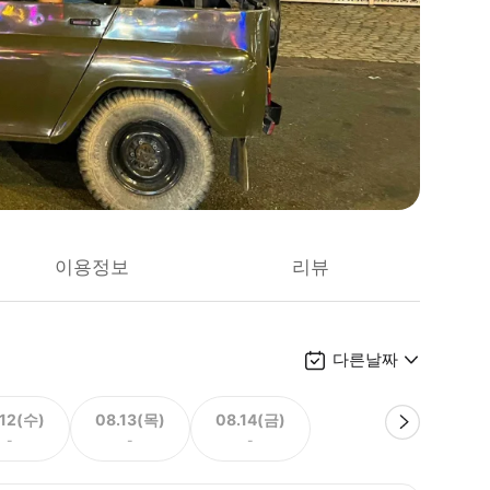
이용정보
리뷰
다른날짜
.12(수)
08.13(목)
08.14(금)
-
-
-