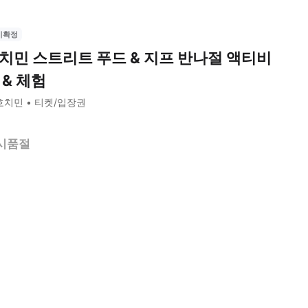
시확정
치민 스트리트 푸드 & 지프 반나절 액티비
 & 체험
호치민
티켓/입장권
시품절