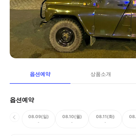
옵션예약
상품소개
옵션예약
08.09(일)
08.10(월)
08.11(화)
08
-
-
-