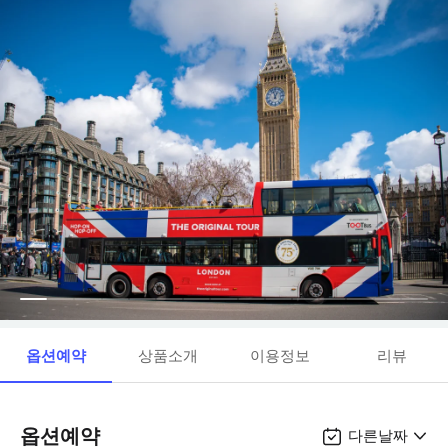
옵션예약
상품소개
이용정보
리뷰
옵션예약
다른날짜