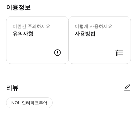
이용정보
어린이 규정: - 5세 미만 어린이는 무료 입장 
이런건 주의하세요
이렇게 사용하세요
유의사항
사용방법
리뷰
NOL 인터파크투어
NOL
별
사
에서
점
진/
작성
높
동
된