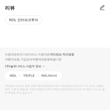
리뷰
NOL 인터파크투어
NOL
별
사
에서
점
진/
작성
높
동
된
은
영
리뷰
순
상
이용약관
위치기반서비스 이용약관
개인정보 처리방침
입니
여행자보험 가입안내
여행약관
분쟁해결기준
다.
(주)놀유니버스 사업자 정보
별
사
NOL
Triple
Interpark Global
점
진/
높
동
(주)놀유니버스
는 일부 상품의 통신판매중개자로서 통신판매의 당사자가 아니므로, 상품의
예약, 이용 및 환불 등 거래와 관련된 의무와 책임은 판매자에게 있으며
은
영
(주)놀유니버스
는 일
체 책임을 지지 않습니다.
순
상