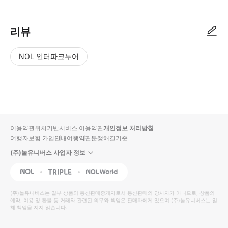
리뷰
NOL 인터파크투어
NOL
별
사
에서
점
진/
작성
높
동
된
은
영
리뷰
순
상
이용약관
위치기반서비스 이용약관
개인정보 처리방침
입니
여행자보험 가입안내
여행약관
분쟁해결기준
다.
(주)놀유니버스 사업자 정보
별
사
NOL
Triple
Interpark Global
점
진/
높
동
(주)놀유니버스
는 일부 상품의 통신판매중개자로서 통신판매의 당사자가 아니므로, 상품의
예약, 이용 및 환불 등 거래와 관련된 의무와 책임은 판매자에게 있으며
은
영
(주)놀유니버스
는 일
체 책임을 지지 않습니다.
순
상