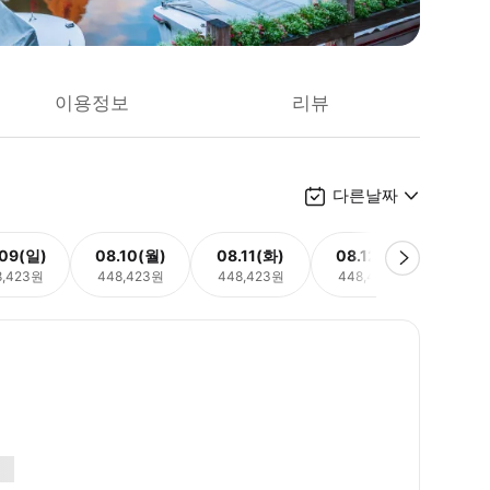
이용정보
리뷰
다른날짜
.09(일)
08.10(월)
08.11(화)
08.12(수)
08.
8,423원
448,423원
448,423원
448,423원
448