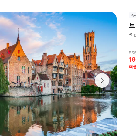
즉
브
555
19
최