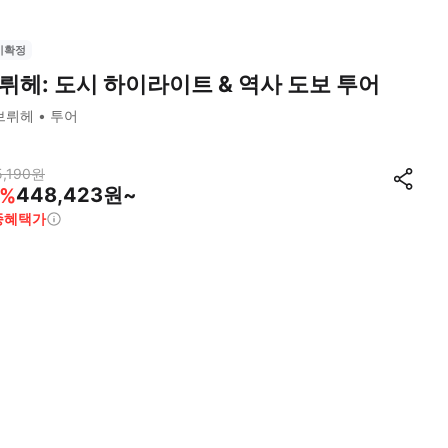
시확정
뤼헤: 도시 하이라이트 & 역사 도보 투어
브뤼헤
투어
,190
원
448,423원~
%
종혜택가