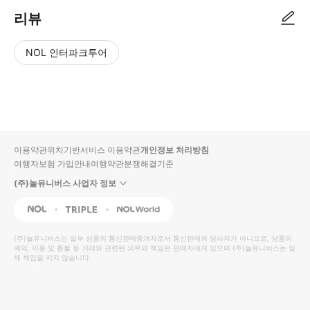
리뷰
NOL 인터파크투어
NOL
별
사
에서
점
진/
작성
높
동
된
은
영
리뷰
순
상
이용약관
위치기반서비스 이용약관
개인정보 처리방침
입니
여행자보험 가입안내
여행약관
분쟁해결기준
다.
(주)놀유니버스 사업자 정보
별
사
NOL
Triple
Interpark Global
점
진/
높
동
(주)놀유니버스
는 일부 상품의 통신판매중개자로서 통신판매의 당사자가 아니므로, 상품의
예약, 이용 및 환불 등 거래와 관련된 의무와 책임은 판매자에게 있으며
은
영
(주)놀유니버스
는 일
체 책임을 지지 않습니다.
순
상