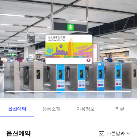
옵션예약
상품소개
이용정보
리뷰
옵션예약
다른날짜