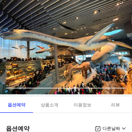
옵션예약
상품소개
이용정보
리뷰
옵션예약
다른날짜