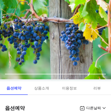
옵션예약
상품소개
이용정보
리뷰
옵션예약
다른날짜