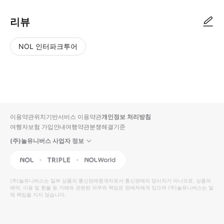
리뷰
NOL 인터파크투어
NOL
별
사
에서
점
진/
작성
높
동
된
은
영
리뷰
순
상
이용약관
위치기반서비스 이용약관
개인정보 처리방침
입니
여행자보험 가입안내
여행약관
분쟁해결기준
다.
(주)놀유니버스 사업자 정보
별
사
NOL
Triple
Interpark Global
점
진/
높
동
(주)놀유니버스
는 일부 상품의 통신판매중개자로서 통신판매의 당사자가 아니므로, 상품의
예약, 이용 및 환불 등 거래와 관련된 의무와 책임은 판매자에게 있으며
은
영
(주)놀유니버스
는 일
체 책임을 지지 않습니다.
순
상