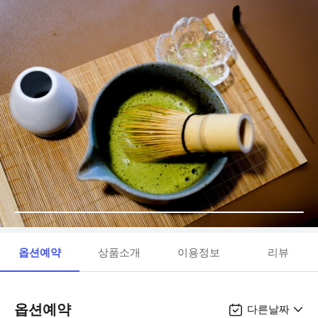
옵션예약
상품소개
이용정보
리뷰
옵션예약
다른날짜