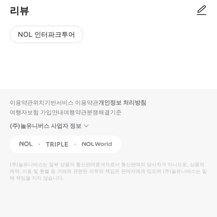
리뷰
NOL 인터파크투어
NOL
별
사
에서
점
진/
작성
높
동
된
은
영
리뷰
순
상
이용약관
위치기반서비스 이용약관
개인정보 처리방침
입니
여행자보험 가입안내
여행약관
분쟁해결기준
다.
(주)놀유니버스 사업자 정보
별
사
NOL
Triple
Interpark Global
점
진/
높
동
(주)놀유니버스
는 일부 상품의 통신판매중개자로서 통신판매의 당사자가 아니므로, 상품의
예약, 이용 및 환불 등 거래와 관련된 의무와 책임은 판매자에게 있으며
은
영
(주)놀유니버스
는 일
체 책임을 지지 않습니다.
순
상