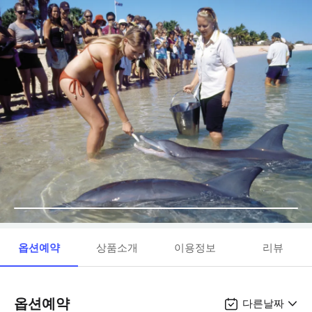
옵션예약
상품소개
이용정보
리뷰
옵션예약
다른날짜