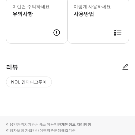
이런건 주의하세요
이렇게 사용하세요
유의사항
사용방법
리뷰
NOL 인터파크투어
NOL
별
사
에서
점
진/
작성
높
동
된
은
영
리뷰
순
상
이용약관
위치기반서비스 이용약관
개인정보 처리방침
입니
여행자보험 가입안내
여행약관
분쟁해결기준
다.