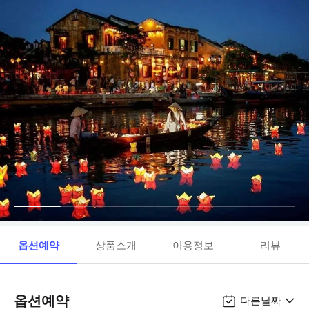
옵션예약
상품소개
이용정보
리뷰
옵션예약
다른날짜