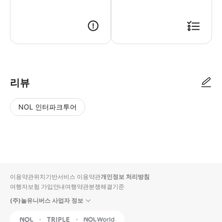
리뷰
NOL 인터파크투어
NOL
별
사
에서
점
진/
작성
높
동
된
은
영
리뷰
순
상
이용약관
위치기반서비스 이용약관
개인정보 처리방침
입니
여행자보험 가입안내
여행약관
분쟁해결기준
다.
(주)놀유니버스 사업자 정보
별
사