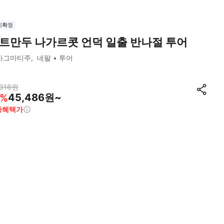
시확정
트만두 나가르콧 언덕 일출 반나절 투어
바그마티주
네팔
투어
316
원
45,486원~
%
종혜택가