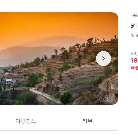
즉
카
56,
19
최
이용정보
리뷰