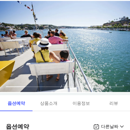
옵션예약
상품소개
이용정보
리뷰
옵션예약
다른날짜