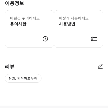
이용정보
이런건 주의하세요
이렇게 사용하세요
유의사항
사용방법
리뷰
NOL 인터파크투어
NOL
별
사
에서
점
진/
작성
높
동
된
은
영