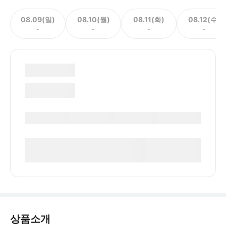
08.09(일)
08.10(월)
08.11(화)
08.12(수)
-
-
-
-
상품소개