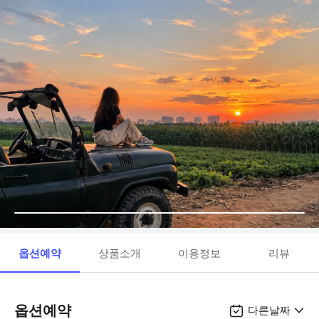
옵션예약
상품소개
이용정보
리뷰
옵션예약
다른날짜