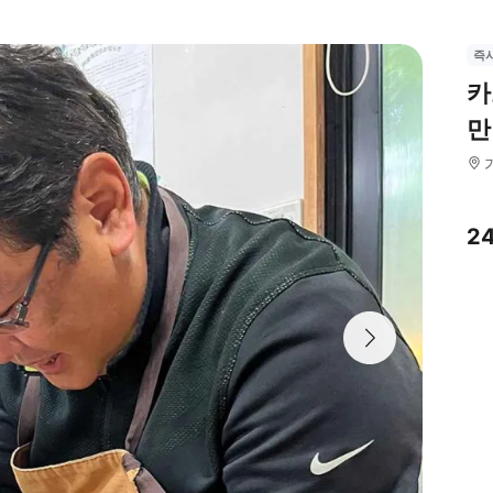
즉
카
만
2