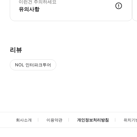
이런건 주의하세요
유의사항
● 예약접수 후 확정이 되면 이용가능합니다. ● 바우처에 안내된 사용 
리뷰
NOL 인터파크투어
NOL
에서 작성된 리뷰 입니다.
별점 높은순
별점 높은순
회사소개
이용약관
개인정보처리방침
위치기