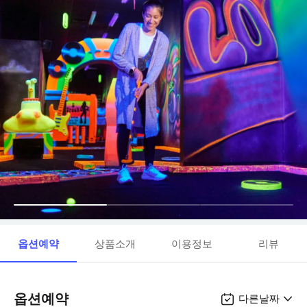
옵션예약
상품소개
이용정보
리뷰
옵션예약
다른날짜