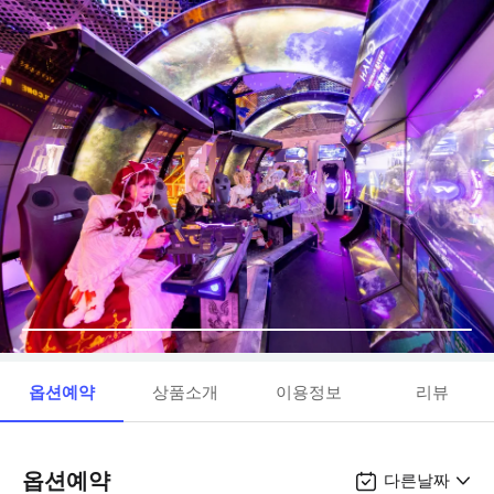
옵션예약
상품소개
이용정보
리뷰
옵션예약
다른날짜