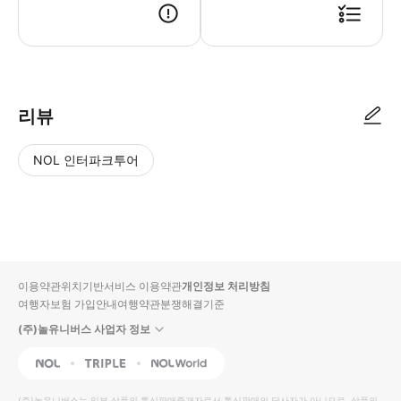
● 예약접수 후 확정이 되면 이용가능합니다. ● 바우처에 안내된 사용 방법
리뷰
NOL 인터파크투어
NOL
별
사
에서
점
진/
작성
높
동
된
은
영
리뷰
순
상
이용약관
위치기반서비스 이용약관
개인정보 처리방침
입니
여행자보험 가입안내
여행약관
분쟁해결기준
다.
(주)놀유니버스 사업자 정보
별
사
NOL
Triple
Interpark Global
점
진/
높
동
(주)놀유니버스
는 일부 상품의 통신판매중개자로서 통신판매의 당사자가 아니므로, 상품의