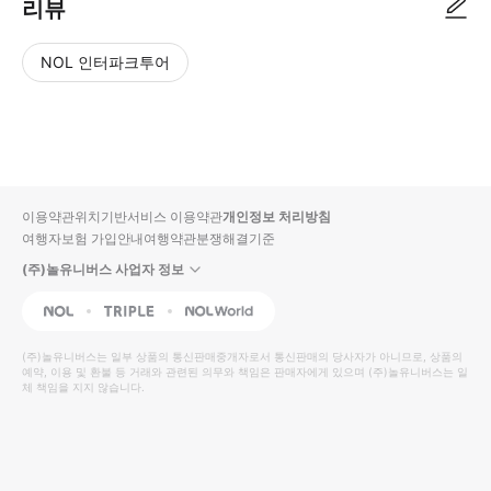
리뷰
NOL 인터파크투어
NOL
별
사
에서
점
진/
작성
높
동
된
은
영
리뷰
순
상
이용약관
위치기반서비스 이용약관
개인정보 처리방침
입니
여행자보험 가입안내
여행약관
분쟁해결기준
다.
(주)놀유니버스 사업자 정보
별
사
NOL
Triple
Interpark Global
점
진/
높
동
(주)놀유니버스
는 일부 상품의 통신판매중개자로서 통신판매의 당사자가 아니므로, 상품의
예약, 이용 및 환불 등 거래와 관련된 의무와 책임은 판매자에게 있으며
은
영
(주)놀유니버스
는 일
체 책임을 지지 않습니다.
순
상