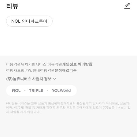
리뷰
NOL 인터파크투어
NOL
별
사
에서
점
진/
작성
높
동
된
은
영
리뷰
순
상
이용약관
위치기반서비스 이용약관
개인정보 처리방침
입니
여행자보험 가입안내
여행약관
분쟁해결기준
다.
(주)놀유니버스 사업자 정보
별
사
NOL
Triple
Interpark Global
점
진/
높
동
(주)놀유니버스
는 일부 상품의 통신판매중개자로서 통신판매의 당사자가 아니므로, 상품의
예약, 이용 및 환불 등 거래와 관련된 의무와 책임은 판매자에게 있으며
은
영
(주)놀유니버스
는 일
체 책임을 지지 않습니다.
순
상