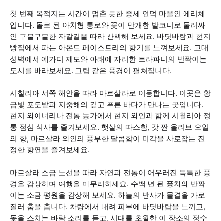
첫 번째 목적지는 시간이 멈춘 듯한 중세 언덕 마을인 에리체
입니다. 돌로 된 아치형 통로와 꽃이 만개한 발코니로 둘러싸
인 구불구불한 자갈길을 따라 산책해 보세요. 바닷바람과 현지
빵집에서 파는 아몬드 페이스트리의 향기를 느껴보세요. 고대
성벽에서 에가디 제도와 아래에 자리한 트라파니의 반짝이는
도시를 바라보세요. 그림 같은 풍경이 펼쳐집니다.
시칠리아 서쪽 해안을 따라 마르살라로 이동합니다. 이곳은 황
금빛 포도밭과 지중해의 깊고 푸른 바다가 만나는 곳입니다.
현지 와이너리나 전통 농가에서 현지 와인과 함께 시칠리아 정
통 점심 식사를 즐겨보세요. 햇살의 따스함, 갓 짠 올리브 오일
의 향, 마르살라 와인의 풍부한 달콤함이 미각을 사로잡는 진
정한 향연을 즐겨보세요.
마르살라 소금 노선을 따라 자연과 전통이 어우러진 독특한 풍
경을 감상하며 여행을 마무리하세요. 수백 년 된 풍차와 반짝
이는 소금 평원을 감상해 보세요. 하늘의 반사가 물결을 가로
질러 춤을 춥니다. 차량에서 내려 피부에 바닷바람을 느끼고,
돛을 스치는 바람 소리를 듣고, 시대를 초월한 이 장소의 정수