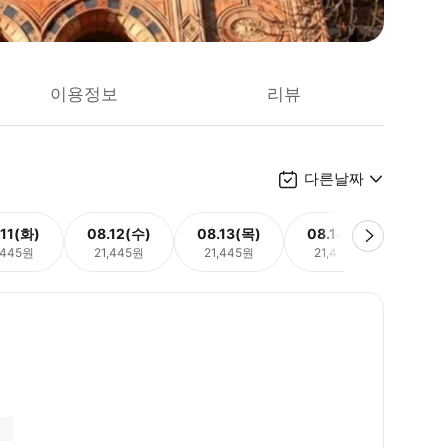
이용정보
리뷰
다른날짜
.11(화)
08.12(수)
08.13(목)
08.14(금)
08.
,445원
21,445원
21,445원
21,445원