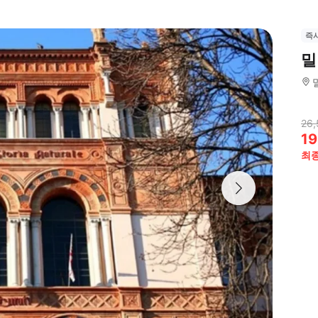
즉
밀
26,
19
최