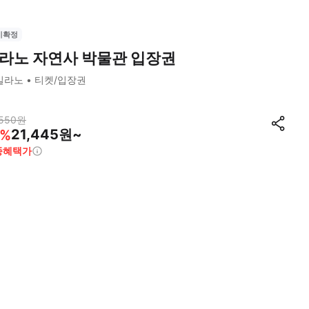
시확정
라노 자연사 박물관 입장권
밀라노
티켓/입장권
550
원
21,445원~
%
종혜택가