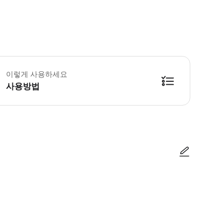
무일: 12월 25일, 1월 1일, 부활절 월요일, 5월 1일 밀라노 자연사 박물관 화요
 고생물학, 광물학, 동물학, 식물학 컬렉션을 상세하게 전시한 매혹적인 전시를
이렇게 사용하세요
사용방법
사진/동영상