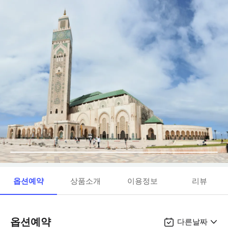
옵션예약
상품소개
이용정보
리뷰
옵션예약
다른날짜