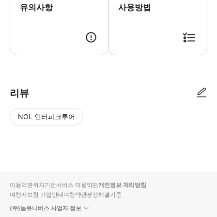
유의사항
사용방법
● 예약접수 후 확정이 되면 이용가능합니다. ● 바우처에 안내된 사용 방법
리뷰
NOL 인터파크투어
NOL
별
사
에서
점
진/
작성
높
동
된
은
영
리뷰
순
상
이용약관
위치기반서비스 이용약관
개인정보 처리방침
입니
여행자보험 가입안내
여행약관
분쟁해결기준
다.
(주)놀유니버스 사업자 정보