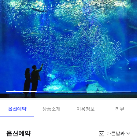
옵션예약
상품소개
이용정보
리뷰
옵션예약
다른날짜