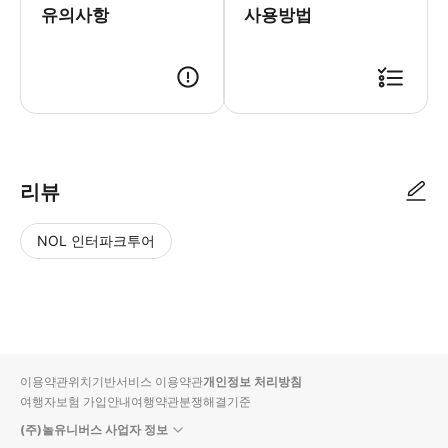
유의사항
사용방법
● 예약접수 후 확정이 되면 이용가능합니다. ● 바우처에 안내된 사용 방법
리뷰
NOL 인터파크투어
NOL
별
사
에서
점
진/
작성
높
동
된
은
영
리뷰
순
상
이용약관
위치기반서비스 이용약관
개인정보 처리방침
입니
여행자보험 가입안내
여행약관
분쟁해결기준
다.
(주)놀유니버스 사업자 정보