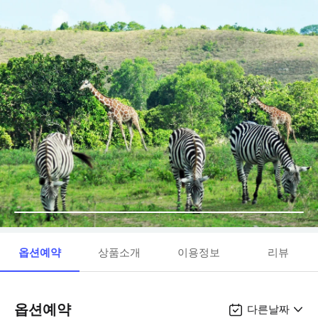
옵션예약
상품소개
이용정보
리뷰
옵션예약
다른날짜