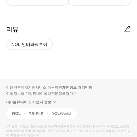
리뷰
NOL 인터파크투어
NOL
별
사
에서
점
진/
작성
높
동
된
은
영
리뷰
순
상
이용약관
위치기반서비스 이용약관
개인정보 처리방침
입니
여행자보험 가입안내
여행약관
분쟁해결기준
다.
(주)놀유니버스 사업자 정보
별
사
NOL
Triple
Interpark Global
점
진/
높
동
(주)놀유니버스
는 일부 상품의 통신판매중개자로서 통신판매의 당사자가 아니므로, 상품의
예약, 이용 및 환불 등 거래와 관련된 의무와 책임은 판매자에게 있으며
은
영
(주)놀유니버스
는 일
체 책임을 지지 않습니다.